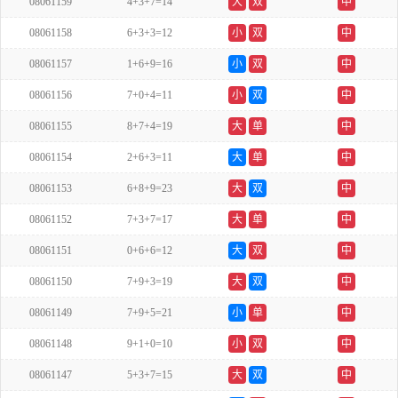
08061159
4+3+7=14
大
双
中
08061158
6+3+3=12
小
双
中
08061157
1+6+9=16
小
双
中
08061156
7+0+4=11
小
双
中
08061155
8+7+4=19
大
单
中
08061154
2+6+3=11
大
单
中
08061153
6+8+9=23
大
双
中
08061152
7+3+7=17
大
单
中
08061151
0+6+6=12
大
双
中
08061150
7+9+3=19
大
双
中
08061149
7+9+5=21
小
单
中
08061148
9+1+0=10
小
双
中
08061147
5+3+7=15
大
双
中