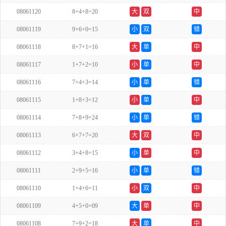
08061120
8+4+8=20
大
双
中
08061119
9+6+0=15
小
双
错
08061118
8+7+1=16
大
单
中
08061117
1+7+2=10
小
单
中
08061116
7+4+3=14
小
单
错
08061115
1+8+3=12
小
单
中
08061114
7+8+9=24
小
单
错
08061113
6+7+7=20
大
双
中
08061112
3+4+8=15
小
单
中
08061111
2+9+5=16
小
单
错
08061110
1+4+6=11
小
双
中
08061109
4+5+0=09
大
单
中
08061108
7+9+2=18
大
单
中