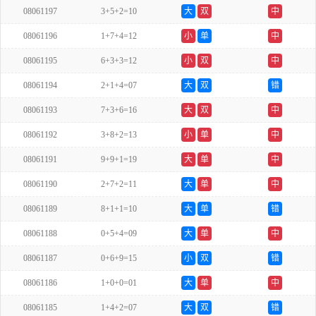
08061197
3+5+2=10
大
双
中
08061196
1+7+4=12
小
单
中
08061195
6+3+3=12
小
双
中
08061194
2+1+4=07
大
双
错
08061193
7+3+6=16
大
双
中
08061192
3+8+2=13
小
单
中
08061191
9+9+1=19
大
单
中
08061190
2+7+2=11
大
单
中
08061189
8+1+1=10
大
单
错
08061188
0+5+4=09
大
单
中
08061187
0+6+9=15
小
双
错
08061186
1+0+0=01
大
单
中
08061185
1+4+2=07
大
双
错