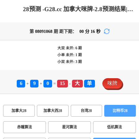
28预测 -G28.cc 加拿大咪牌-2.8预测结果|加拿大2.8在线开奖结果预测|PC加拿大2.8预测结果|PC在线预测网站|加拿大预测pc2.8咪牌|加拿大咪牌刮刮结果_结果分析加拿大官网数据!
第
08091068
期 距下期：
00
分
16
秒
大双
未开:
6
期
小单
未开:
1
期
小双
未开:
3
期
6
9
0
15
大
单
咪牌
+
+
=
-
加拿大28
加拿大西28
台湾28
比特币28
赤瞳算法
星河算法
低机算法