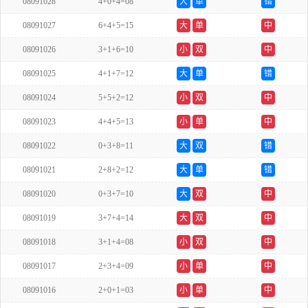
08091028
4+0+4=08
大
单
错
08091027
6+4+5=15
大
单
中
08091026
3+1+6=10
小
双
中
08091025
4+1+7=12
大
单
错
08091024
5+5+2=12
小
双
中
08091023
4+4+5=13
小
单
中
08091022
0+3+8=11
大
双
错
08091021
2+8+2=12
大
单
错
08091020
0+3+7=10
大
双
中
08091019
3+7+4=14
大
双
中
08091018
3+1+4=08
小
双
中
08091017
2+3+4=09
小
单
中
08091016
2+0+1=03
小
单
中