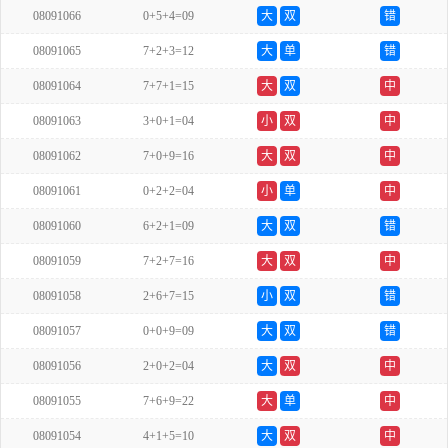
08091066
0+5+4=09
大
双
错
08091065
7+2+3=12
大
单
错
08091064
7+7+1=15
大
双
中
08091063
3+0+1=04
小
双
中
08091062
7+0+9=16
大
双
中
08091061
0+2+2=04
小
单
中
08091060
6+2+1=09
大
双
错
08091059
7+2+7=16
大
双
中
08091058
2+6+7=15
小
双
错
08091057
0+0+9=09
大
双
错
08091056
2+0+2=04
大
双
中
08091055
7+6+9=22
大
单
中
08091054
4+1+5=10
大
双
中