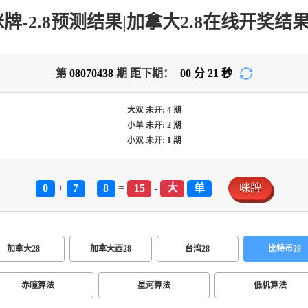
第
08070438
期 距下期：
00
分
21
秒
大双
未开:
4
期
小单
未开:
2
期
小双
未开:
1
期
0
+
7
+
8
=
15
-
大
单
咪牌
加拿大28
加拿大西28
台湾28
比特币28
赤瞳算法
星河算法
低机算法