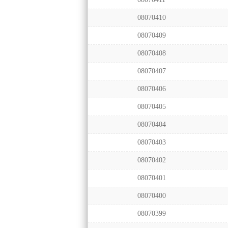
08070410
08070409
08070408
08070407
08070406
08070405
08070404
08070403
08070402
08070401
08070400
08070399