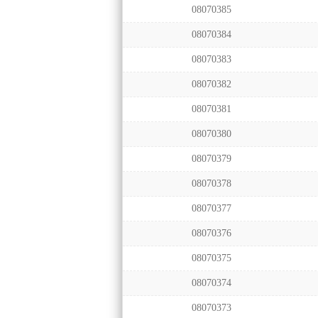
08070385
08070384
08070383
08070382
08070381
08070380
08070379
08070378
08070377
08070376
08070375
08070374
08070373