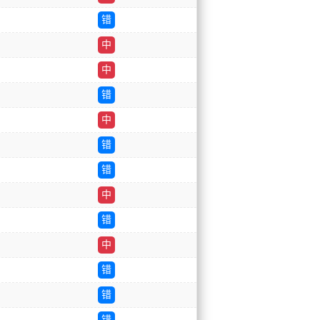
错
中
中
错
中
错
错
中
错
中
错
错
错