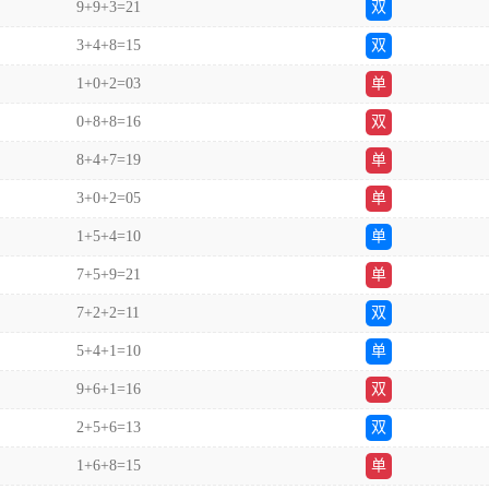
9+9+3=21
双
3+4+8=15
双
1+0+2=03
单
0+8+8=16
双
8+4+7=19
单
3+0+2=05
单
1+5+4=10
单
7+5+9=21
单
7+2+2=11
双
5+4+1=10
单
9+6+1=16
双
2+5+6=13
双
1+6+8=15
单