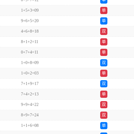
1+5+3=09
单
9+6+5=20
单
4+6+8=18
双
8+1+2=11
单
0+7+4=11
单
1+0+8=09
双
1+0+2=03
单
7+1+9=17
双
7+4+2=13
单
9+9+4=22
双
8+9+7=24
双
1+1+6=08
单