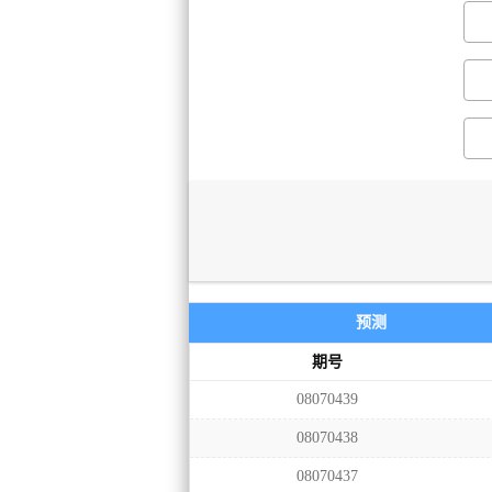
预测
期号
08070439
08070438
08070437