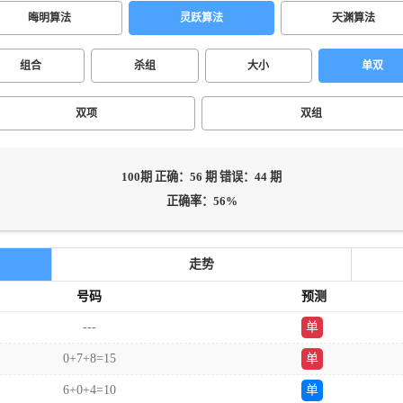
晦明算法
灵跃算法
天渊算法
组合
杀组
大小
单双
双项
双组
100期 正确：56 期 错误：44 期
正确率：56%
走势
号码
预测
---
单
0+7+8=15
单
6+0+4=10
单