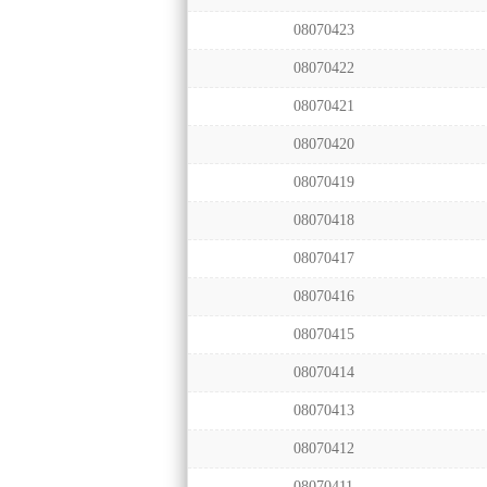
08070423
08070422
08070421
08070420
08070419
08070418
08070417
08070416
08070415
08070414
08070413
08070412
08070411