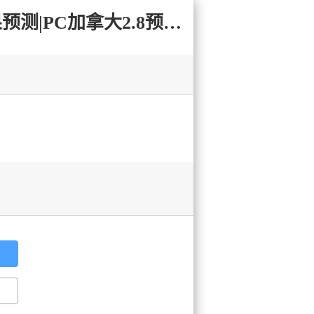
28预测 -G28.cc 加拿大咪牌-2.8预测结果|加拿大2.8在线开奖结果预测|PC加拿大2.8预测结果|PC在线预测网站|加拿大预测pc2.8咪牌|加拿大咪牌刮刮结果_结果分析加拿大官网数据!