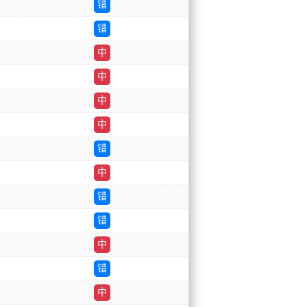
错
错
中
中
中
中
错
中
错
错
中
错
中