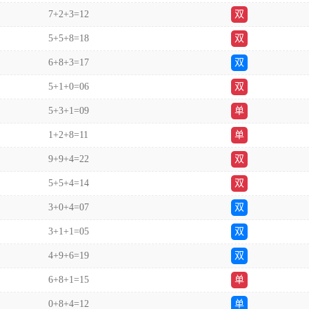
7+2+3=12
双
5+5+8=18
双
6+8+3=17
双
5+1+0=06
双
5+3+1=09
单
1+2+8=11
单
9+9+4=22
双
5+5+4=14
双
3+0+4=07
双
3+1+1=05
双
4+9+6=19
双
6+8+1=15
单
0+8+4=12
单