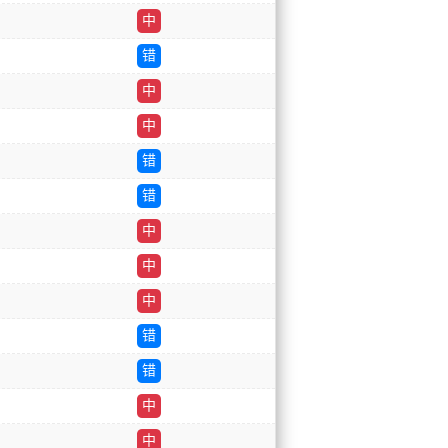
中
错
中
中
错
错
中
中
中
错
错
中
中