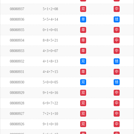
08080937
5+1+2=08
双
中
08080936
5+5+4=14
单
错
08080935
0+1+0=01
单
中
08080934
8+8+5=21
单
中
08080933
4+3+0=07
单
中
08080932
4+1+8=13
双
错
08080931
4+4+7=15
单
中
08080930
5+0+0=05
双
错
08080929
9+1+6=16
双
中
08080928
6+9+7=22
双
中
08080927
7+2+1=10
双
中
08080926
9+1+0=10
双
中