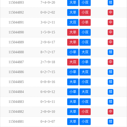
115044893
7+4+9=20
大单
小双
错
115044892
0+0+2=02
大单
小双
中
115044891
3+6+2=11
大双
小单
中
115044890
1+5+9=15
大单
小双
中
115044889
2+9+6=17
大单
小双
中
115044888
8+7+2=17
小单
大双
错
115044887
2+7+9=18
大双
小单
中
115044886
6+2+7=15
小单
大双
错
115044885
0+8+8=16
大单
小双
错
115044884
6+6+0=12
小单
大双
错
115044883
0+5+6=11
大单
小双
错
115044882
2+8+0=10
大单
小双
中
115044881
0+4+3=07
大单
小双
错