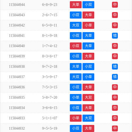
115044944
6+8+9=23
大单
小双
中
115044943
2+6+7=15
小双
大单
中
115044942
6+5+0=11
大双
小单
中
115044941
8+1+9=18
小双
大单
错
115044940
1+7+4=12
小双
大单
中
115044939
8+3+6=17
小双
大单
中
115044938
9+7+2=18
大单
小双
错
115044937
3+5+9=17
大双
小单
错
115044936
7+5+3=15
小双
大单
中
115044935
5+8+7=20
小单
大双
中
115044934
3+6+6=15
小双
大单
中
115044933
5+1+1=07
小单
大双
中
115044932
9+5+5=19
小双
大单
中