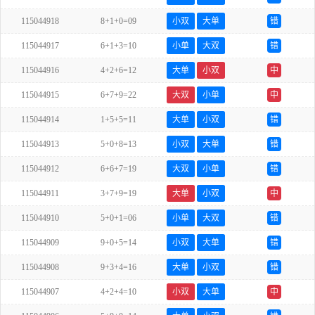
115044918
8+1+0=09
小双
大单
错
115044917
6+1+3=10
小单
大双
错
115044916
4+2+6=12
大单
小双
中
115044915
6+7+9=22
大双
小单
中
115044914
1+5+5=11
大单
小双
错
115044913
5+0+8=13
小双
大单
错
115044912
6+6+7=19
大双
小单
错
115044911
3+7+9=19
大单
小双
中
115044910
5+0+1=06
小单
大双
错
115044909
9+0+5=14
小双
大单
错
115044908
9+3+4=16
大单
小双
错
115044907
4+2+4=10
小双
大单
中