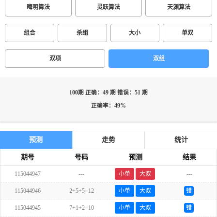
晦明算法
灵跃算法
天渊算法
组合
杀组
大小
单双
双项
双组
100期 正确：49 期 错误：51 期
正确率：49%
预测
走势
统计
期号
号码
预测
结果
115044947
---
小单
大双
---
115044946
2+5+5=12
小单
大双
错
115044945
7+1+2=10
小单
大双
错