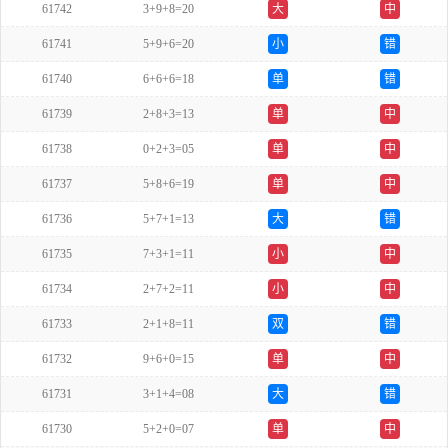
61742
3+9+8=20
大
中
61741
5+9+6=20
小
错
61740
6+6+6=18
单
错
61739
2+8+3=13
单
中
61738
0+2+3=05
单
中
61737
5+8+6=19
单
中
61736
5+7+1=13
大
错
61735
7+3+1=11
小
中
61734
2+7+2=11
小
中
61733
2+1+8=11
双
错
61732
9+6+0=15
单
中
61731
3+1+4=08
大
错
61730
5+2+0=07
单
中