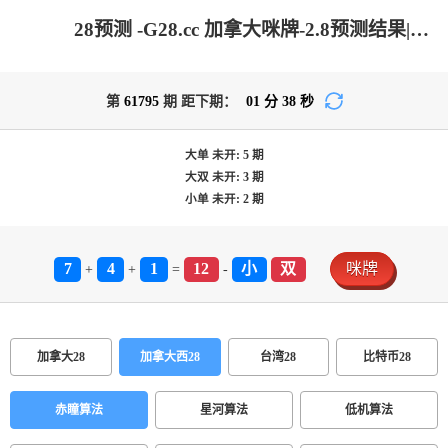
28预测 -G28.cc 加拿大咪牌-2.8预测结果|加拿大2.8在线开奖结果预测|PC加拿大2.8预测结果|PC在线预测网站|加拿大预测pc2.8咪牌|加拿大咪牌刮刮结果_结果分析加拿大官网数据!
第
61795
期 距下期：
01
分
38
秒
大单
未开:
5
期
大双
未开:
3
期
小单
未开:
2
期
7
4
1
12
小
双
咪牌
+
+
=
-
加拿大28
加拿大西28
台湾28
比特币28
赤瞳算法
星河算法
低机算法