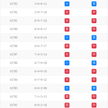
61793
5+6+0=11
大
错
61792
2+9+7=18
大
中
61791
8+9+7=24
大
中
61790
0+9+8=17
单
中
61789
9+6+9=24
小
错
61788
4+6+7=17
单
中
61787
7+4+3=14
大
中
61786
4+7+9=20
小
错
61785
6+4+0=10
小
中
61784
6+7+9=22
大
中
61783
6+0+2=08
大
错
61782
7+1+5=13
单
中
61781
8+8+2=18
双
中