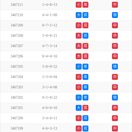
3467211
1+4+8=13
小
单
中
3467210
4+4+1=09
大
双
错
3467209
0+7+5=12
小
双
中
3467208
5+8+8=21
大
双
中
3467207
4+7+3=14
大
双
中
3467206
8+4+4=16
大
双
中
3467205
5+8+9=22
小
单
错
3467204
1+3+0=04
小
单
中
3467203
3+1+4=08
小
单
中
3467202
9+5+8=22
小
单
错
3467201
4+6+0=10
大
双
中
3467200
3+4+4=11
小
双
中
3467199
4+6+3=13
小
双
中