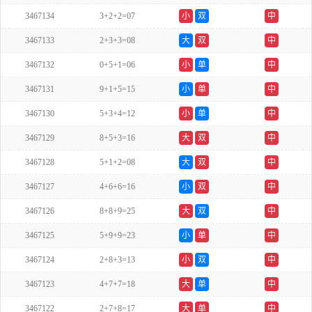
3467134
3+2+2=07
小
双
中
3467133
2+3+3=08
大
双
中
3467132
0+5+1=06
小
单
中
3467131
9+1+5=15
小
单
中
3467130
5+3+4=12
小
单
中
3467129
8+5+3=16
大
双
中
3467128
5+1+2=08
大
双
中
3467127
4+6+6=16
小
双
中
3467126
8+8+9=25
大
双
中
3467125
5+9+9=23
小
单
中
3467124
2+8+3=13
小
双
中
3467123
4+7+7=18
大
单
中
3467122
2+7+8=17
大
单
中