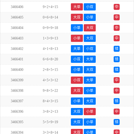
3466406
9+2+4=15
大单
小双
中
3466405
0+6+8=14
大双
小单
中
3466404
0+9+9=18
小单
大双
中
3466403
1+3+9=13
小单
大双
中
3466402
4+1+8=13
大单
小双
错
3466401
6+6+8=20
小双
大单
错
3466400
2+8+5=15
小单
大双
错
3466399
4+5+3=12
小双
大单
中
3466398
9+8+5=22
大双
小单
中
3466397
8+4+3=15
小单
大双
错
3466396
3+8+2=13
大双
小单
中
3466395
5+5+9=19
大双
小单
错
3466394
3+3+8=14
大双
小单
中