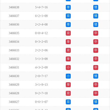
3466638
5+4+7=16
单
错
3466637
6+2+1=09
双
错
3466636
2+2+4=08
单
错
3466635
0+8+4=12
双
中
3466634
0+3+2=05
单
中
3466633
2+2+2=06
双
中
3466632
5+1+3=09
单
中
3466631
4+3+2=09
小
中
3466630
2+8+7=17
小
错
3466629
3+1+9=13
单
中
3466628
9+2+7=18
双
中
3466627
0+6+1=07
双
错