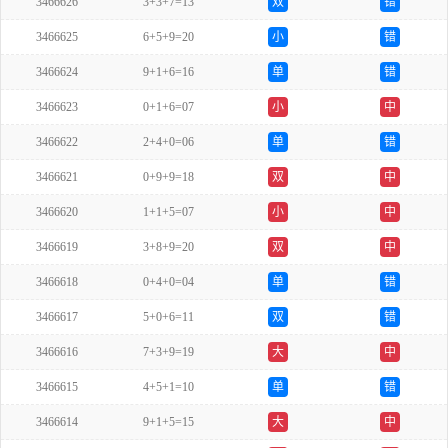
3466626
3+3+7=13
双
错
3466625
6+5+9=20
小
错
3466624
9+1+6=16
单
错
3466623
0+1+6=07
小
中
3466622
2+4+0=06
单
错
3466621
0+9+9=18
双
中
3466620
1+1+5=07
小
中
3466619
3+8+9=20
双
中
3466618
0+4+0=04
单
错
3466617
5+0+6=11
双
错
3466616
7+3+9=19
大
中
3466615
4+5+1=10
单
错
3466614
9+1+5=15
大
中