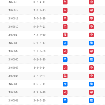
3466613
0+7+4=11
单
中
3466612
3+8+2=13
单
中
3466611
5+6+8=19
单
中
3466610
9+5+7=21
单
中
3466609
2+3+5=10
双
中
3466608
6+9+2=17
双
错
3466607
7+1+0=08
双
中
3466606
0+2+8=10
单
错
3466605
4+4+6=14
大
中
3466604
5+7+9=21
单
中
3466603
0+6+5=11
大
错
3466602
8+9+1=18
双
中
3466601
3+8+9=20
单
错