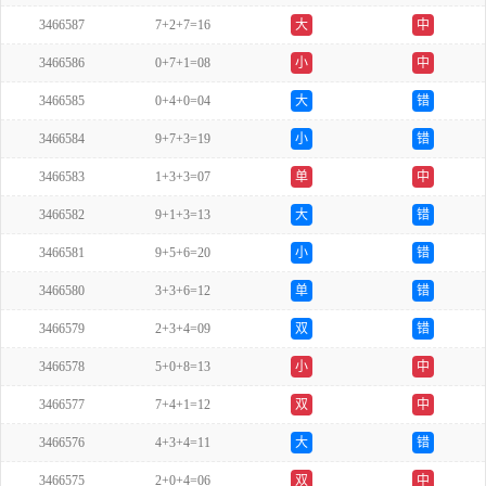
3466587
7+2+7=16
大
中
3466586
0+7+1=08
小
中
3466585
0+4+0=04
大
错
3466584
9+7+3=19
小
错
3466583
1+3+3=07
单
中
3466582
9+1+3=13
大
错
3466581
9+5+6=20
小
错
3466580
3+3+6=12
单
错
3466579
2+3+4=09
双
错
3466578
5+0+8=13
小
中
3466577
7+4+1=12
双
中
3466576
4+3+4=11
大
错
3466575
2+0+4=06
双
中